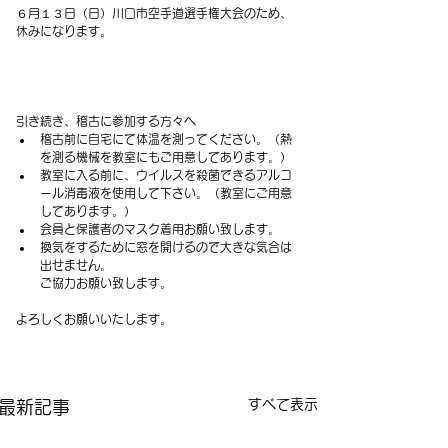
６月１３日（日）川口市空手道選手権大会のため、
休みになります。
引き続き、稽古に参加する方々へ
稽古前に自宅にて体温を測ってください。（熱
を測る機械を教室にもご用意してあります。）
教室に入る前に、ウイルスを殺菌できるアルコ
ール消毒液を使用して下さい。（教室にご用意
してあります。）
会員と保護者のマスク着用お願い致します。
換気をするために窓を開けるので大きな気合は
出せません。
　　ご協力お願い致します。
よろしくお願いいたします。
すべて表示
最新記事