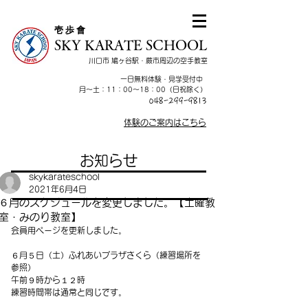
​壱 歩 會
SKY KARATE SCHOOL
川口市 鳩ヶ谷駅・蕨市周辺の空手教室
一日無料体験・見学受付中
​月～土：11：00～18：00（日祝除く）
048-299-9813
体験のご案内はこちら
お知らせ
skykarateschool
2021年6月4日
６月のスケジュールを変更しました。【土曜教
室・みのり教室】
会員用ページを更新しました。
６月５日（土）ふれあいプラザさくら（練習場所を
参照）
午前９時から１２時
練習時間帯は通常と同じです。