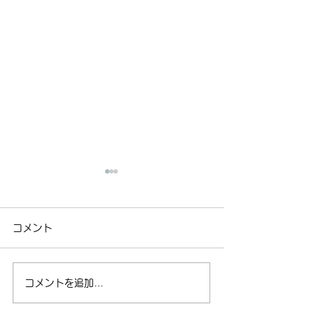
2026年8月のスケジュー
2026年合宿参
ルを更新しました。【全
認のお願い【合
コメント
教室】
会員用ページを更新しまし
会員用ページを更
た。 里教室、土曜教室は熱
したので、ご確認
中症対策として、里小学校体
たします また、
コメントを追加…
育館を使用しません。 空調
の名簿を添付して
施設のある場所で稽古を行い
併せて内容をご確