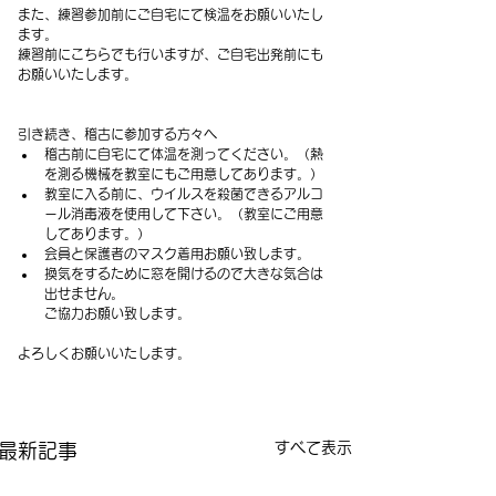
また、練習参加前にご自宅にて検温をお願いいたし
ます。
練習前にこちらでも行いますが、ご自宅出発前にも
お願いいたします。
引き続き、稽古に参加する方々へ
稽古前に自宅にて体温を測ってください。（熱
を測る機械を教室にもご用意してあります。）
教室に入る前に、ウイルスを殺菌できるアルコ
ール消毒液を使用して下さい。（教室にご用意
してあります。）
会員と保護者のマスク着用お願い致します。
換気をするために窓を開けるので大きな気合は
出せません。
　　ご協力お願い致します。
よろしくお願いいたします。
すべて表示
最新記事