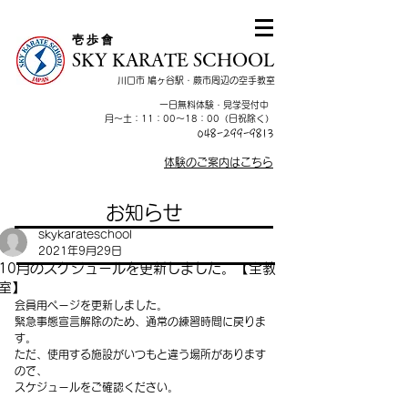
​壱 歩 會
SKY KARATE SCHOOL
川口市 鳩ヶ谷駅・蕨市周辺の空手教室
一日無料体験・見学受付中
​月～土：11：00～18：00（日祝除く）
048-299-9813
体験のご案内はこちら
お知らせ
skykarateschool
2021年9月29日
10月のスケジュールを更新しました。【全教
室】
会員用ページを更新しました。
緊急事態宣言解除のため、通常の練習時間に戻りま
す。
ただ、使用する施設がいつもと違う場所があります
ので、
スケジュールをご確認ください。