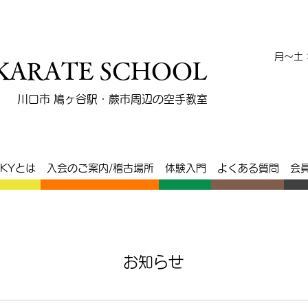
會
​月～土
 KARATE SCHOOL
川口市 鳩ヶ谷駅・蕨市周辺の空手教室
SKYとは
入会のご案内/稽古場所
体験入門
よくある質問
会
お知らせ