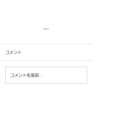
2026年合宿参加者名簿確
2026年8月の
認のお願い（最終）【合
ルを更新しまし
コメント
宿】
教室】
ご確認いただき、ありがとう
会員用ページを更
ございました。 いただいた
た。 里教室、土
内容を反映いたしましたの
中症対策として、
コメントを追加…
で、改めてご確認くださいま
育館を使用しませ
すようお願いいたします。
施設のある場所で
また、合宿当日のお手伝いに
ます。 ご確認を
ご参加いただける保護者の方
す。
を、若干名募集しておりま
す。 ご協力いただける方
お問い合わせ
は、メールにてご連絡いただ
SKY KARATE SCHOOL
けますと幸いです。 何卒よ