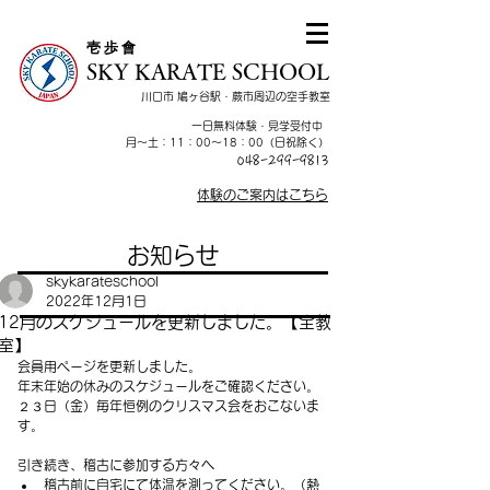
​壱 歩 會
SKY KARATE SCHOOL
川口市 鳩ヶ谷駅・蕨市周辺の空手教室
一日無料体験・見学受付中
​月～土：11：00～18：00（日祝除く）
048-299-9813
体験のご案内はこちら
お知らせ
skykarateschool
2022年12月1日
12月のスケジュールを更新しました。【全教
室】
会員用ページを更新しました。
年末年始の休みのスケジュールをご確認ください。
２３日（金）毎年恒例のクリスマス会をおこないま
す。
引き続き、稽古に参加する方々へ
稽古前に自宅にて体温を測ってください。（熱