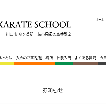
會
​月～土
 KARATE SCHOOL
川口市 鳩ヶ谷駅・蕨市周辺の空手教室
SKYとは
入会のご案内/稽古場所
体験入門
よくある質問
会
お知らせ