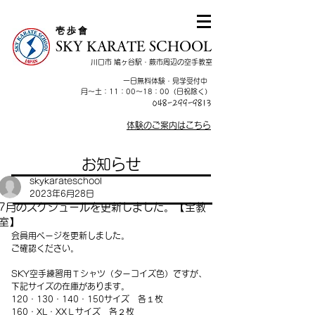
​壱 歩 會
SKY KARATE SCHOOL
川口市 鳩ヶ谷駅・蕨市周辺の空手教室
一日無料体験・見学受付中
​月～土：11：00～18：00（日祝除く）
048-299-9813
体験のご案内はこちら
お知らせ
skykarateschool
2023年6月28日
7月のスケジュールを更新しました。【全教
室】
会員用ページを更新しました。
ご確認ください。
SKY空手練習用Ｔシャツ（ターコイズ色）ですが、
下記サイズの在庫があります。
120・130・140・150サイズ　各１枚
160・XL・XXＬサイズ　各２枚　