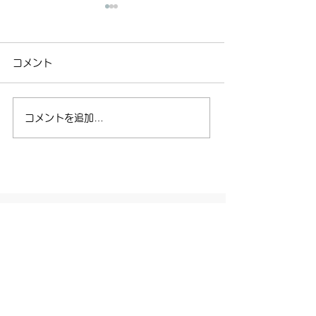
2026年8月のスケジュー
2026年合宿参
ルを更新しました。【全
認のお願い【合
コメント
教室】
会員用ページを更新しまし
会員用ページを更
た。 里教室、土曜教室は熱
したので、ご確認
中症対策として、里小学校体
たします また、
コメントを追加…
育館を使用しません。 空調
の名簿を添付して
施設のある場所で稽古を行い
併せて内容をご確
ます。 ご確認をお願いしま
ますよう、よろし
す。
ます
お問い合わせ
SKY KARATE SCHOOL
1日無料体験・見学 お気軽にお問い合わせください
月曜～金曜：11時～18時
048-299-9813