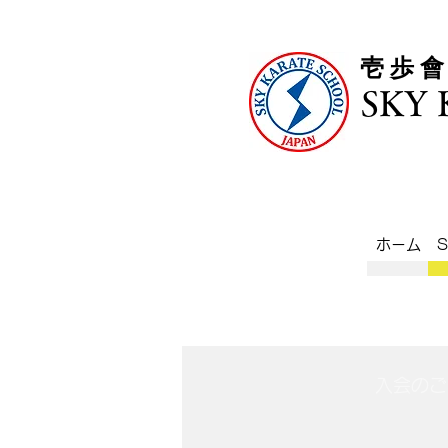
​壱 歩 
SKY
ホーム
入会のご