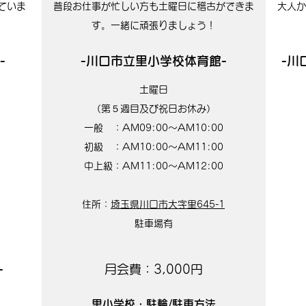
ていま
普段お仕事が忙しい方も土曜日に稽古ができま
大人か
す。一緒に頑張りましょう！
-
-川口市立里小学校体育館-
-川
土曜日
（第５週目及び祝日お休み）
一般 ：AM0
9:00〜AM10:00​
初級 ：AM10:00〜AM11:00
中上級：
AM11
:00〜AM12
:00
住所：
埼玉県川口市大字里645-1
駐車場有
-
月会費：3,000円
里​小学校・駐輪/駐車方法