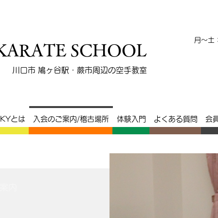
會
​月～土
 KARATE SCHOOL
川口市 鳩ヶ谷駅・蕨市周辺の空手教室
SKYとは
入会のご案内/稽古場所
体験入門
よくある質問
会
案内