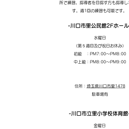
所で練習。指導者を目指す方も指導し
す。
週1回の練習も可能です。
-川口市里公民館2Fホール
水曜日
（第５週目及び祝日お休み）
初級 ：PM7:00〜PM8:00​
中上級：PM8:00〜PM9:00​​
住所：
埼玉県川口市里1478
駐車場有
-川口市立里小学校体育館
金曜日