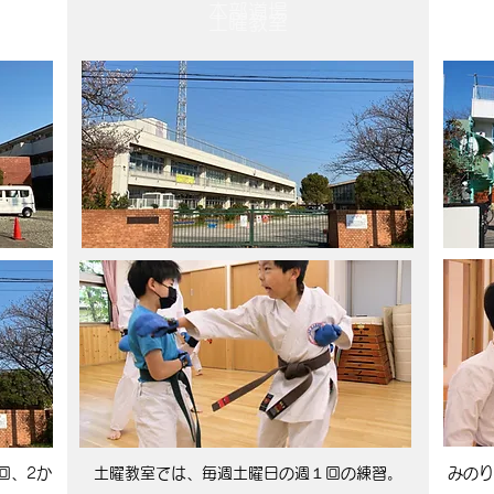
本部道場
土曜教室
回、2か
土曜教室では、
毎週土曜日の週１回の練習。
みのり