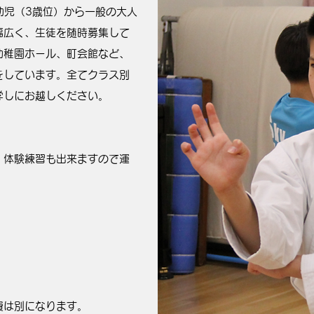
は、幼児（3歳位）から一般の大人
幅広く、生徒を随時募集して
幼稚園ホール、町会館など、
をしています。全てクラス別
学しにお越しください。
。体験練習も出来ますので運
。
費は別になります。