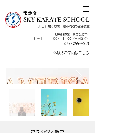
​壱 歩 會
SKY KARATE SCHOOL
川口市 鳩ヶ谷駅・蕨市周辺の空手教室
一日無料体験・見学受付中
​月～土：11：00～18：00（日祝除く）
048-299-9813
体験のご案内はこちら
貸スタジオ飯島